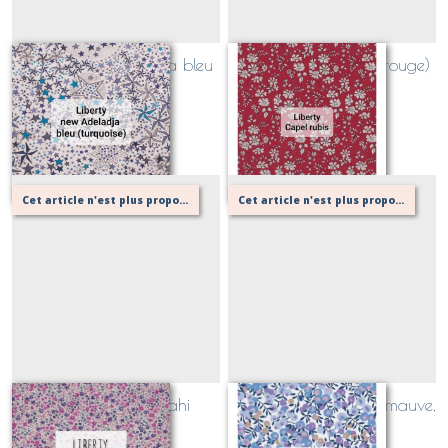
Liberty New Adeladja bleu
Liberty Capel Rubis (rouge)
et turquoise
Sur demande
Sur demande
Cet article n'est plus proposé, retournez au menu principal ou contactez moi!
Cet article n'est plus proposé, retournez au menu principal ou contactez moi!
Liberty Phoebe anahi
Liberty Wiltshire lilas (mauve,
(CLASSIQUE)
violet)