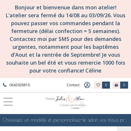
Bonjour et bienvenue dans mon atelier!
L'atelier sera fermé du 14/08 au 03/09/26. Vous
pouvez passer vos commandes pendant la
fermeture (délai confection = 5 semaines).
Contactez moi par SMS pour des demandes
urgentes, notamment pour les baptêmes
d'Aout et la rentrée de Septembre! Je vous
souhaite un bel été et vous remercie 1000 fois
pour votre confiance! Céline
0642928816
Contact
0
0
Choisissez un modèle et personnalisez-le selon vos tissus préférés de mes collections en ligne, je le confectionnerai selon vos souhaits