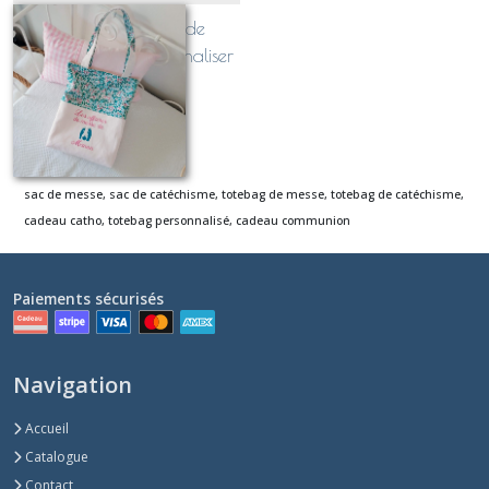
Sac de messe ou de
catéchisme, à personnaliser
(taille A4)
À partir de
27
€
sac de messe, sac de catéchisme,
totebag de messe, totebag de catéchisme,
cadeau catho,
totebag personnalisé,
cadeau communion
Paiements sécurisés
Navigation
Accueil
Catalogue
Contact