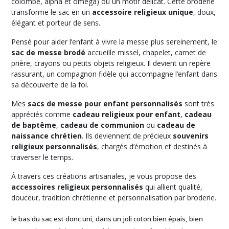
colombe, alpha et oméga) ou un motif délicat. Cette broderie
transforme le sac en un
accessoire religieux unique
, doux,
élégant et porteur de sens.
Pensé pour aider l’enfant à vivre la messe plus sereinement, le
sac de messe brodé
accueille missel, chapelet, carnet de
prière, crayons ou petits objets religieux. Il devient un repère
rassurant, un compagnon fidèle qui accompagne l’enfant dans
sa découverte de la foi.
Mes
sacs de messe pour enfant personnalisés
sont très
appréciés comme
cadeau religieux pour enfant
,
cadeau
de baptême
,
cadeau de communion
ou
cadeau de
naissance chrétien
. Ils deviennent de précieux
souvenirs
religieux personnalisés
, chargés d’émotion et destinés à
traverser le temps.
À travers ces créations artisanales, je vous propose des
accessoires religieux personnalisés
qui allient qualité,
douceur, tradition chrétienne et personnalisation par broderie.
le bas du sac est donc uni, dans un joli coton bien épais, bien