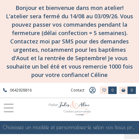
Fermer
Bonjour et bienvenue dans mon atelier!
L'atelier sera fermé du 14/08 au 03/09/26. Vous
pouvez passer vos commandes pendant la
FILTRES
fermeture (délai confection = 5 semaines).
Tous
Contactez moi par SMS pour des demandes
les
urgentes, notamment pour les baptêmes
produits
d'Aout et la rentrée de Septembre! Je vous
confections
surmesure
souhaite un bel été et vous remercie 1000 fois
et
pour votre confiance! Céline
personnalisées
CATHO!
sac
0642928816
Contact
0
0
de
messe
ou
de
catéchisme
à
Choisissez un modèle et personnalisez-le selon vos tissus préférés de mes collections en ligne, je le confectionnerai selon vos souhaits
personnaliser