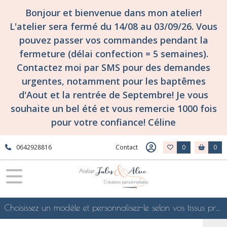
Bonjour et bienvenue dans mon atelier!
L'atelier sera fermé du 14/08 au 03/09/26. Vous
pouvez passer vos commandes pendant la
fermeture (délai confection = 5 semaines).
Contactez moi par SMS pour des demandes
urgentes, notamment pour les baptêmes
d'Aout et la rentrée de Septembre! Je vous
souhaite un bel été et vous remercie 1000 fois
pour votre confiance! Céline
0642928816
Contact
0
0
Choisissez un modèle et personnalisez-le selon vos tissus préférés de mes collections en ligne, je le confectionnerai selon vos souhaits