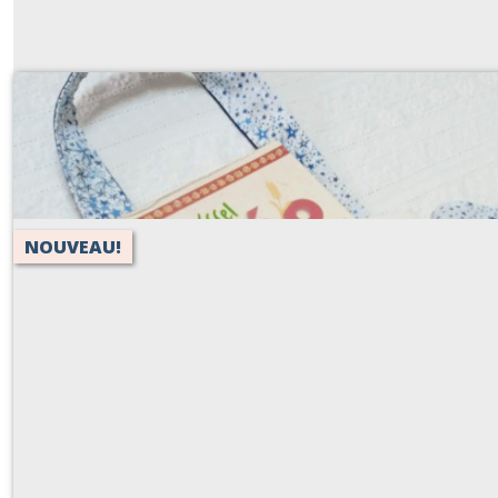
Sac de messe ou catéchisme, à personnalise
À partir de
23
€
NOUVEAU!