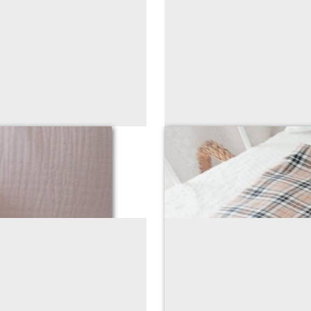
ec broderie
Totebag faç