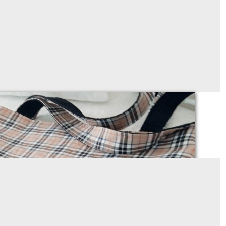
on cabas Spécial PRETRE! (à personnaliser)
À partir de
36
€