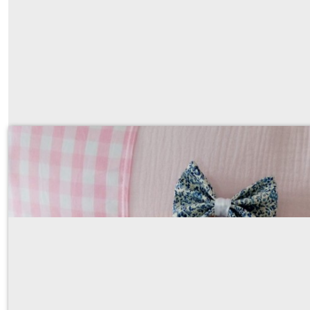
tambour de naissance à personnaliser av
À partir de
38
€