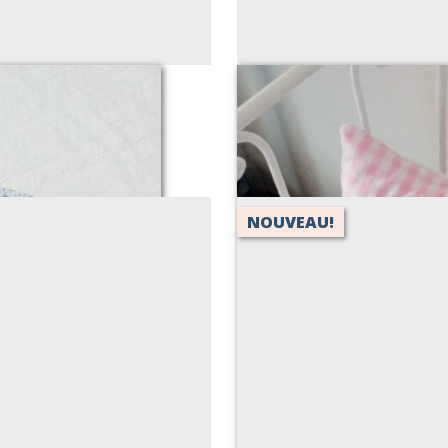
r (taille A5)
Sac de messe 
NOUVEAU!