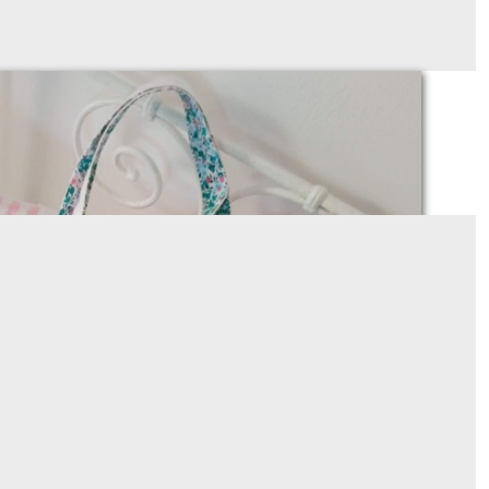
ou de catéchisme, à personnaliser (taille A4)
À partir de
27
€