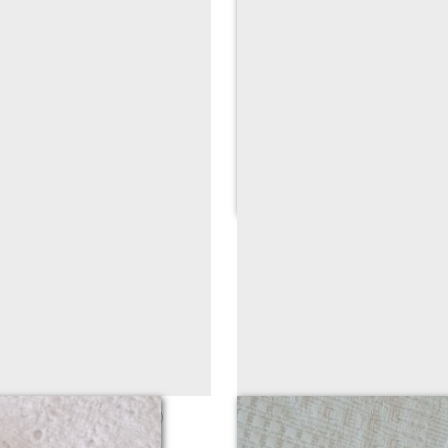
e (texte, prénom, date)
tambour s