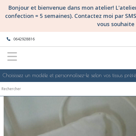
Fermer
Bonjour et bienvenue dans mon atelier! L'ateli
confection = 5 semaines). Contactez moi par SM
vous souhaite 
FILTRES
Tous
0642928816
les
produits
confections
surmesure
et
personnalisées
Choisissez un modèle et personnalisez-le selon vos tissus préfé
CATHO!
sac
de
messe
ou
de
catéchisme
à
personnaliser
(3)