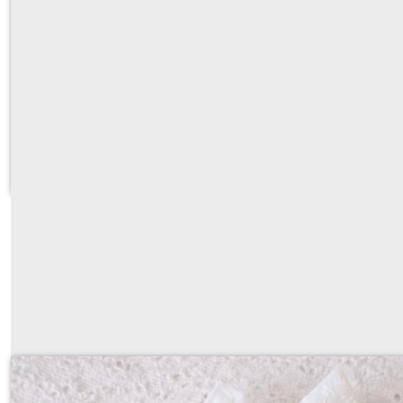
tambour sacré coeur broderie anglaise, personnalisabl