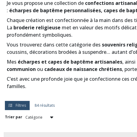
personnalisé
Je vous propose une collection de
confections artisanal
avec
:
écharpes de baptême personnalisées, capes de bapt
broderie
catho
Chaque création est confectionnée à la main dans des tis
(4)
La
broderie religieuse
met en valeur des motifs délicats 
profondément symboliques.
suspensions
religieuses
Vous trouverez dans cette catégorie des
souvenirs reli
personnalisables
coussins, décorations brodées à suspendre… autant d’obj
(3)
Mes
écharpes et capes de baptême artisanales
, ains
Echarpes
communion
ou
cadeaux de naissance chrétiens
, port
et
Capes
C’est avec une profonde joie que je confectionne ces cré
pour
familles.
les
sacrements
du
baptême,
Filtres
84 résultats
communion
ou
Trier par
confirmation
(40)