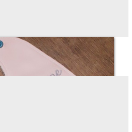
vale à personnaliser (6-12 ou12-24 mois)
À partir de
24
€