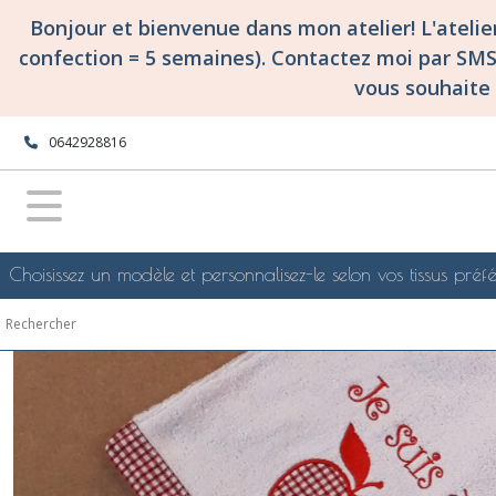
Fermer
Bonjour et bienvenue dans mon atelier! L'ateli
confection = 5 semaines). Contactez moi par SM
vous souhaite 
FILTRES
Tous
0642928816
les
produits
confections
surmesure
et
personnalisées
Choisissez un modèle et personnalisez-le selon vos tissus préfé
pour
les
enfants
(petits
et
grands!)...
Protège
carnet
de