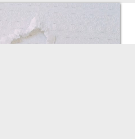
bavoir élastiqué
À partir de
20
€