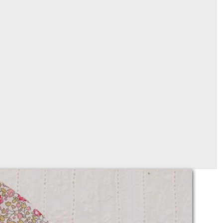
het / Anneau de dentition LIBERTY
À partir de
12
€