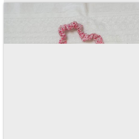
bavoir élastiqué à col (polo, pierrot ou 
À partir de
28
€