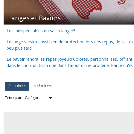
santé
personnalisés
(5)
Langes et Bavoirs
Les indispensables du sac à langer!!
Langes
et
Le lange servira aussi bien de protection lors des repas, de l'all
Bavoirs
peu plus tard!
(6)
Le bavoir rendra les repas joyeux! Colorés, personnalisés, offran
dans le choix du tissu que dans l'ajout d'une broderie. Parce qu'ils
capes
et
serviettes
de
Filtres
6 résultats
bain
personnalisées
Trier par
(2)
Couvertures
pour
enfants
(1)