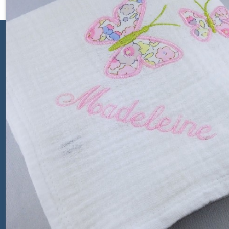
Paiements sécurisés
Navigation
Accueil
Catalogue
Contact
Qui sommes nous ?
Conditions générales de vente
Créez votre liste de naissance!
La broderie en appliqué: qu'est ce que c'est ?
Programme de Fidélité
Mentions légales