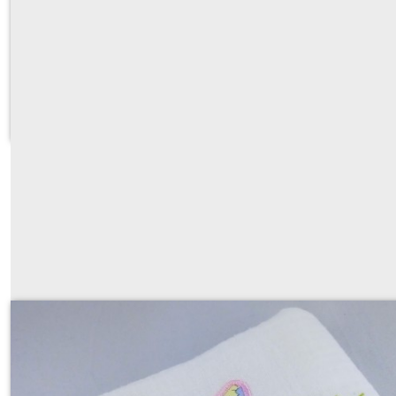
lange doudou blanc brodé et person
À partir de
27
€