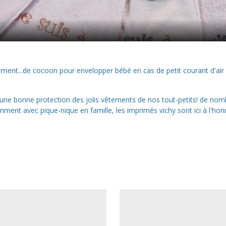
aitement...de cocoon pour envelopper bébé en cas de petit courant d'ai
t une bonne protection des jolis vêtements de nos tout-petits! de no
 riment avec pique-nique en famille, les imprimés vichy sont ici à l'hon