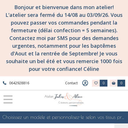
Fermer
Bonjour et bienvenue dans mon atelier!
L'atelier sera fermé du 14/08 au 03/09/26. Vous
pouvez passer vos commandes pendant la
FILTRES
fermeture (délai confection = 5 semaines).
Tous
Contactez moi par SMS pour des demandes
les
urgentes, notamment pour les baptêmes
produits
d'Aout et la rentrée de Septembre! Je vous
confections
surmesure
souhaite un bel été et vous remercie 1000 fois
et
pour votre confiance! Céline
personnalisées
pour
les
0642928816
Contact
0
0
enfants
(petits
et
grands!)...
Protège
Choisissez un modèle et personnalisez-le selon vos tissus préférés de mes collections en ligne, je le confectionnerai selon vos souhaits
carnet
de