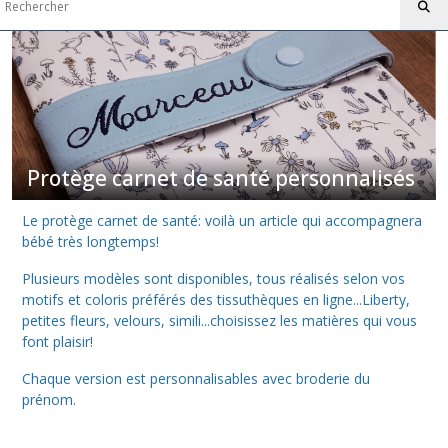
santé
personnalisés
(5)
Langes
et
Bavoirs
(6)
Protège carnet de santé personnalisés
Le protège carnet de santé: voilà un article qui accompagnera
capes
bébé très longtemps!
et
serviettes
Plusieurs modèles sont disponibles, tous réalisés selon vos
de
bain
motifs et coloris préférés des tissuthèques en ligne...Liberty,
personnalisées
petites fleurs, velours, simili...choisissez les matières qui vous
(2)
font plaisir!
Chaque version est personnalisables avec broderie du
Couvertures
prénom.
pour
enfants
(1)