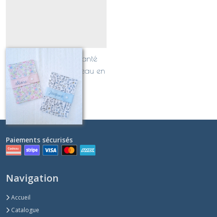
Protège carnet de santé
personnalisé et bandeau en
SIMILI
À partir de
33
€
Paiements sécurisés
Navigation
Accueil
Catalogue