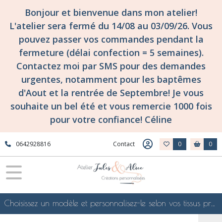
Bonjour et bienvenue dans mon atelier!
L'atelier sera fermé du 14/08 au 03/09/26. Vous
pouvez passer vos commandes pendant la
fermeture (délai confection = 5 semaines).
Contactez moi par SMS pour des demandes
urgentes, notamment pour les baptêmes
d'Aout et la rentrée de Septembre! Je vous
souhaite un bel été et vous remercie 1000 fois
pour votre confiance! Céline
0642928816
Contact
0
0
Choisissez un modèle et personnalisez-le selon vos tissus préférés de mes collections en ligne, je le confectionnerai selon vos souhaits