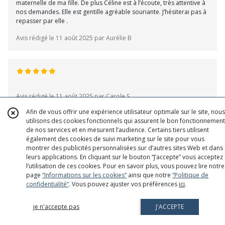
maternelle de ma fille. De plus Céline est à l’écoute, très attentive à
nos demandes. Elle est gentille agréable souriante. J’hésiterai pas à
repasser par elle .
Avis rédigé le 11 août 2025 par Aurélie B
Avis rédigé le 11 août 2025 par Carole S
Afin de vous offrir une expérience utilisateur optimale sur le site, nous
utilisons des cookies fonctionnels qui assurent le bon fonctionnement
de nos services et en mesurent l’audience. Certains tiers utilisent
également des cookies de suivi marketing sur le site pour vous
Je suis contente de mon achat le sac est très joli.
montrer des publicités personnalisées sur d’autres sites Web et dans
leurs applications. En cliquant sur le bouton “J’accepte” vous acceptez
Avis rédigé le 11 août 2025 par Monique M
l’utilisation de ces cookies. Pour en savoir plus, vous pouvez lire notre
page
“Informations sur les cookies”
ainsi que notre
“Politique de
confidentialité“
. Vous pouvez ajuster vos préférences
ici
.
je n'accepte pas
J'ACCEPTE
Superbe sac, de très bonne qualité !