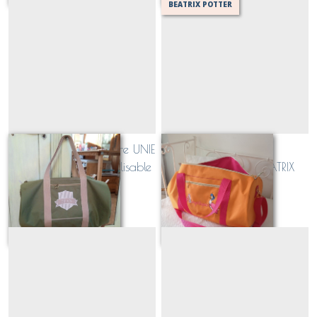
BEATRIX POTTER
Sac polochon doublure UNIE
Sac polochon
/ BLASON personnalisable
personnalisable BEATRIX
POTTER
À partir de
89
€
À partir de
115
€