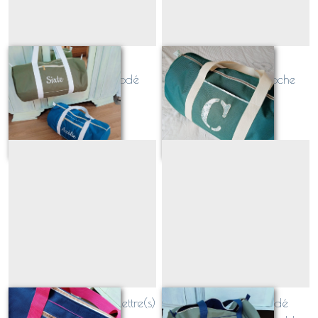
Sac polochon
Sac polochon
personnalisable brodé
personnalisable (poche
PRENOM
plaquée)
À partir de
79
€
À partir de
70
€
Sac polochon brodé Lettre(s)
Sac polochon brodé