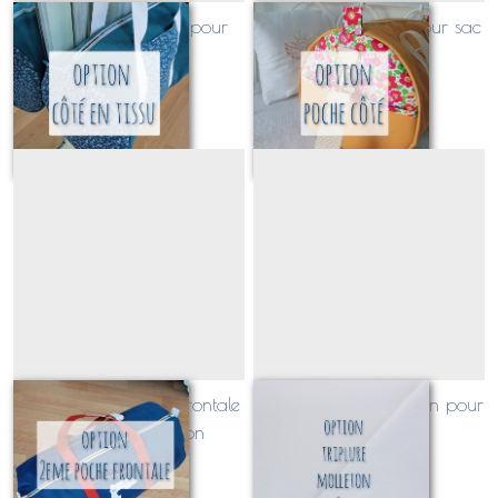
option côté en tissu pour
option poche côté pour sac
sac polochon
polochon
À partir de
7
€
À partir de
13
€
option 2ème poche frontale
option triplure molleton pour
pour sac polochon
sac polochon
À partir de
5
€
À partir de
25
€