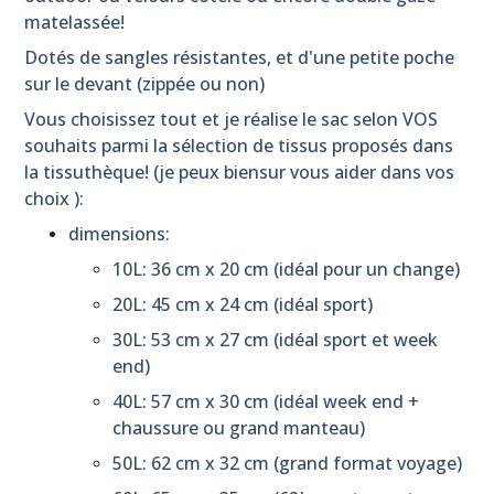
(4)
matelassée!
Dotés de sangles résistantes, et d'une petite poche
SAC
sur le devant (zippée ou non)
POLOCHON
EN
Vous choisissez tout et je réalise le sac selon VOS
DOUBLE
souhaits parmi la sélection de tissus proposés dans
GAZE
la tissuthèque! (je peux biensur vous aider dans vos
MATELASSEE
(1)
choix ):
dimensions:
Sac
10L: 36 cm x 20 cm (idéal pour un change)
Polochon
en
20L: 45 cm x 24 cm (idéal sport)
Toile
30L: 53 cm x 27 cm (idéal sport et week
Coton
Epaisse
end)
(1)
40L: 57 cm x 30 cm (idéal week end +
chaussure ou grand manteau)
options
50L: 62 cm x 32 cm (grand format voyage)
pour
sacs