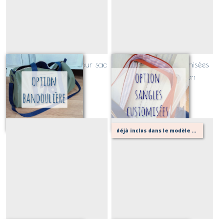
option bandoulière pour sac
option sangles customisées
polochon
pour sac polochon
À partir de
17
€
10
€
déjà inclus dans le modèle velours!