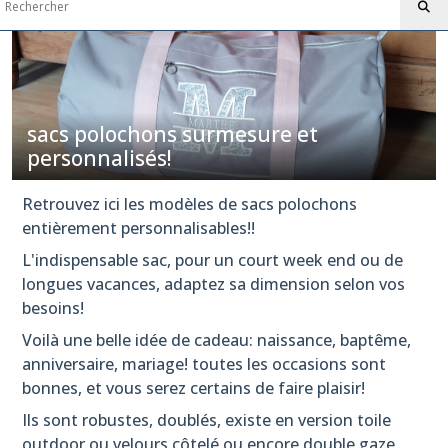
personnalisés!
les
tailles
de
sacs
sacs polochons surmesure et
polochons
personnalisés!
(3)
Retrouvez ici les modèles de sacs polochons
sac
entièrement personnalisables!!
polochon
en
L'indispensable sac, pour un court week end ou de
TOILE
longues vacances, adaptez sa dimension selon vos
OUTDOOR
besoins!
(18)
Voilà une belle idée de cadeau: naissance, baptême,
anniversaire, mariage! toutes les occasions sont
sac
polochon
bonnes, et vous serez certains de faire plaisir!
en
Ils sont robustes, doublés, existe en version toile
VELOURS
CÔTELE
outdoor ou velours côtelé ou encore double gaze