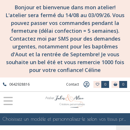
Fermer
Bonjour et bienvenue dans mon atelier!
L'atelier sera fermé du 14/08 au 03/09/26. Vous
pouvez passer vos commandes pendant la
FILTRES
fermeture (délai confection = 5 semaines).
Tous
Contactez moi par SMS pour des demandes
les
urgentes, notamment pour les baptêmes
produits
d'Aout et la rentrée de Septembre! Je vous
Confections
surmesure
souhaite un bel été et vous remercie 1000 fois
et
pour votre confiance! Céline
personnalisées
pour
toute
0642928816
Contact
0
0
la
famille!
LES
SACS
sacs
polochons
Choisissez un modèle et personnalisez-le selon vos tissus préférés de mes collections en ligne, je le confectionnerai selon vos souhaits
surmesure
et