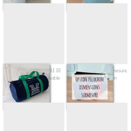
Sac polochon en TOILE DE
option dimensions surmesure
COTON personnalisable
pour sac polochon
(majuscule + prénom)
À partir de
89
€
15
€