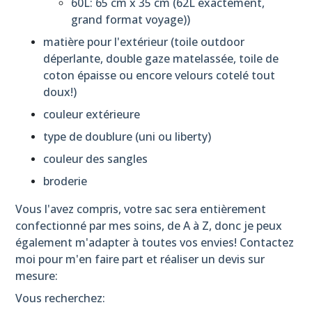
60L: 65 cm x 35 cm (62L exactement,
polochons
grand format voyage))
(8)
matière pour l'extérieur (toile outdoor
déperlante, double gaze matelassée, toile de
Afficher
coton épaisse ou encore velours cotelé tout
les
doux!)
résultats
couleur extérieure
type de doublure (uni ou liberty)
couleur des sangles
broderie
Vous l'avez compris, votre sac sera entièrement
confectionné par mes soins, de A à Z, donc je peux
également m'adapter à toutes vos envies! Contactez
moi pour m'en faire part et réaliser un devis sur
mesure:
Vous recherchez: