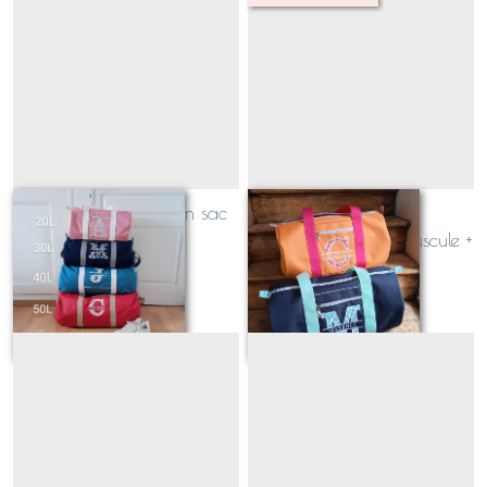
quelle taille pour mon sac
Sac polochon
polochon? 1
personnalisable (majuscule +
prénom)
À partir de
79
€
Sur demande