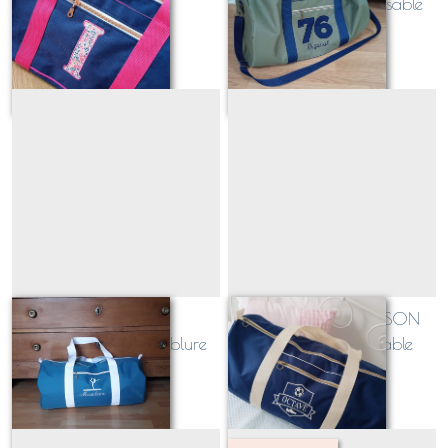
personnalisable
Chiffre(s) personnalisable
À partir de
85
€
À partir de
85
€
Sac polochon
Sac polochon ECUSSON
personnalisable doublure
SPORT personnalisable
UNIE (broderie au choix)
À partir de
80
€
À partir de
99
€