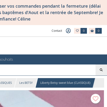
asser vos commandes pendant la fermeture (délai
 baptêmes d'Aout et la rentrée de Septembre! Je
nfiance! Céline
Contact
0
0
souhaits
LASSIQUES
Les BETSY
Liberty Betsy sweet blue (CLASSIQUE)