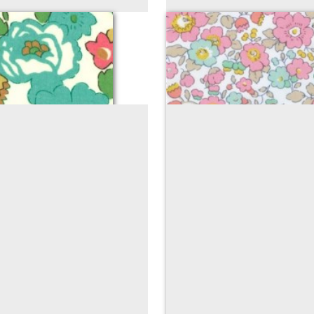
UE)
L