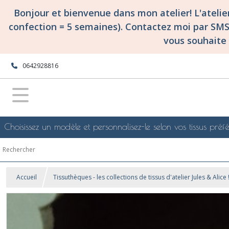
Bonjour et bienvenue dans mon atelier! L'ateli
confection = 5 semaines). Contactez moi par SM
vous souhaite 
0642928816
Choisissez un modèle et personnalisez-le selon vos tissus préfé
Accueil
Tissuthèques - les collections de tissus d'atelier Jules & Alice 