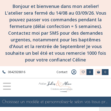
Bonjour et bienvenue dans mon atelier!
L'atelier sera fermé du 14/08 au 03/09/26. Vous
pouvez passer vos commandes pendant la
fermeture (délai confection = 5 semaines).
Contactez moi par SMS pour des demandes
urgentes, notamment pour les baptêmes
d'Aout et la rentrée de Septembre! Je vous
souhaite un bel été et vous remercie 1000 fois
pour votre confiance! Céline
0642928816
Contact
0
0
Choisissez un modèle et personnalisez-le selon vos tissus préférés de mes collections en ligne, je le confectionnerai selon vos souhaits