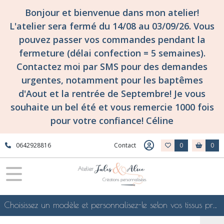
Bonjour et bienvenue dans mon atelier!
L'atelier sera fermé du 14/08 au 03/09/26. Vous
pouvez passer vos commandes pendant la
fermeture (délai confection = 5 semaines).
Contactez moi par SMS pour des demandes
urgentes, notamment pour les baptêmes
d'Aout et la rentrée de Septembre! Je vous
souhaite un bel été et vous remercie 1000 fois
pour votre confiance! Céline
0642928816
Contact
0
0
Choisissez un modèle et personnalisez-le selon vos tissus préférés de mes collections en ligne, je le confectionnerai selon vos souhaits