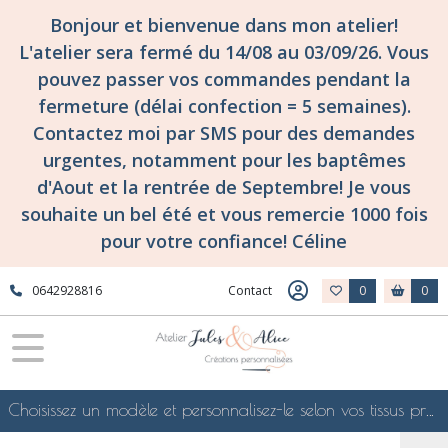
Bonjour et bienvenue dans mon atelier!
L'atelier sera fermé du 14/08 au 03/09/26. Vous
pouvez passer vos commandes pendant la
fermeture (délai confection = 5 semaines).
Contactez moi par SMS pour des demandes
urgentes, notamment pour les baptêmes
d'Aout et la rentrée de Septembre! Je vous
souhaite un bel été et vous remercie 1000 fois
pour votre confiance! Céline
0642928816
Contact
0
0
Choisissez un modèle et personnalisez-le selon vos tissus préférés de mes collections en ligne, je le confectionnerai selon vos souhaits