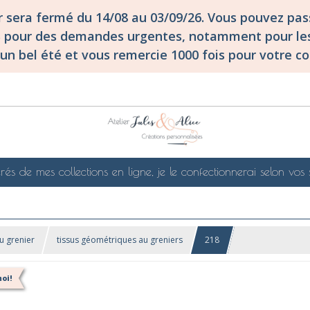
er sera fermé du 14/08 au 03/09/26. Vous pouvez p
S pour des demandes urgentes, notamment pour les
un bel été et vous remercie 1000 fois pour votre co
rés de mes collections en ligne, je le confectionnerai selon vos 
u grenier
tissus géométriques au greniers
218
oi!