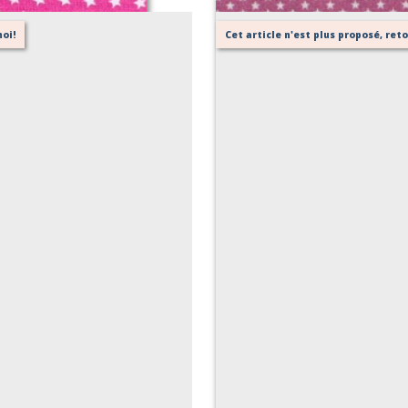
oi!
Cet article n'est plus proposé, re