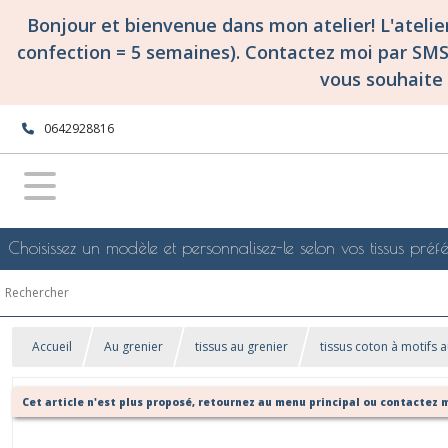
Bonjour et bienvenue dans mon atelier! L'ateli
confection = 5 semaines). Contactez moi par SM
vous souhaite 
0642928816
Choisissez un modèle et personnalisez-le selon vos tissus préfé
Accueil
Au grenier
tissus au grenier
tissus coton à motifs a
Cet article n'est plus proposé, retournez au menu principal ou contactez m