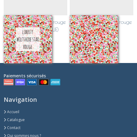
Liberty Wiltshire stars rouge
Liberty Wiltshire stars rouge
et doré (CLASSIQUE)
et or
Sur demande
Sur demande
Paiements sécurisés
Navigation
Accueil
Catalogue
Contact
Qui sommes nous ?