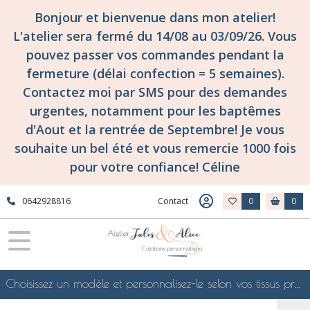
Bonjour et bienvenue dans mon atelier!
L'atelier sera fermé du 14/08 au 03/09/26. Vous
pouvez passer vos commandes pendant la
fermeture (délai confection = 5 semaines).
Contactez moi par SMS pour des demandes
urgentes, notamment pour les baptêmes
d'Aout et la rentrée de Septembre! Je vous
souhaite un bel été et vous remercie 1000 fois
pour votre confiance! Céline
0642928816
Contact
0
0
Choisissez un modèle et personnalisez-le selon vos tissus préférés de mes collections en ligne, je le confectionnerai selon vos souhaits