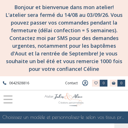
Bonjour et bienvenue dans mon atelier!
L'atelier sera fermé du 14/08 au 03/09/26. Vous
pouvez passer vos commandes pendant la
fermeture (délai confection = 5 semaines).
Contactez moi par SMS pour des demandes
urgentes, notamment pour les baptêmes
d'Aout et la rentrée de Septembre! Je vous
souhaite un bel été et vous remercie 1000 fois
pour votre confiance! Céline
0642928816
Contact
0
0
Choisissez un modèle et personnalisez-le selon vos tissus préférés de mes collections en ligne, je le confectionnerai selon vos souhaits