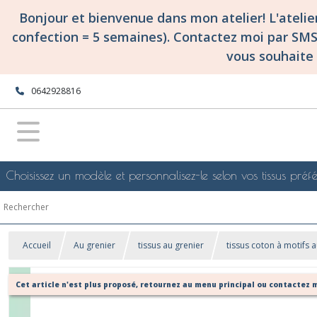
Bonjour et bienvenue dans mon atelier! L'ateli
confection = 5 semaines). Contactez moi par SM
vous souhaite 
0642928816
Choisissez un modèle et personnalisez-le selon vos tissus préfé
Accueil
Au grenier
tissus au grenier
tissus coton à motifs a
Cet article n'est plus proposé, retournez au menu principal ou contactez m