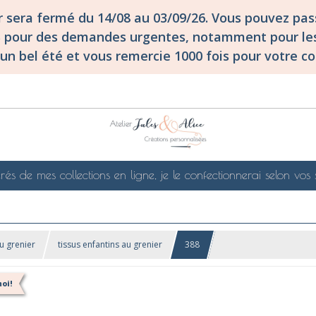
er sera fermé du 14/08 au 03/09/26. Vous pouvez p
S pour des demandes urgentes, notamment pour les
un bel été et vous remercie 1000 fois pour votre co
rés de mes collections en ligne, je le confectionnerai selon vos 
u grenier
tissus enfantins au grenier
388
oi!