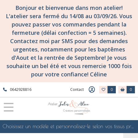
Bonjour et bienvenue dans mon atelier!
L'atelier sera fermé du 14/08 au 03/09/26. Vous
pouvez passer vos commandes pendant la
fermeture (délai confection = 5 semaines).
Contactez moi par SMS pour des demandes
urgentes, notamment pour les baptêmes
d'Aout et la rentrée de Septembre! Je vous
souhaite un bel été et vous remercie 1000 fois
pour votre confiance! Céline
0642928816
Contact
0
0
Choisissez un modèle et personnalisez-le selon vos tissus préférés de mes collections en ligne, je le confectionnerai selon vos souhaits