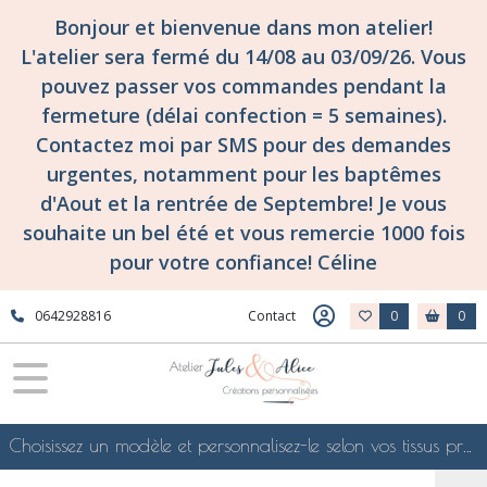
Bonjour et bienvenue dans mon atelier!
L'atelier sera fermé du 14/08 au 03/09/26. Vous
pouvez passer vos commandes pendant la
fermeture (délai confection = 5 semaines).
Contactez moi par SMS pour des demandes
urgentes, notamment pour les baptêmes
d'Aout et la rentrée de Septembre! Je vous
souhaite un bel été et vous remercie 1000 fois
pour votre confiance! Céline
0642928816
Contact
0
0
Choisissez un modèle et personnalisez-le selon vos tissus préférés de mes collections en ligne, je le confectionnerai selon vos souhaits