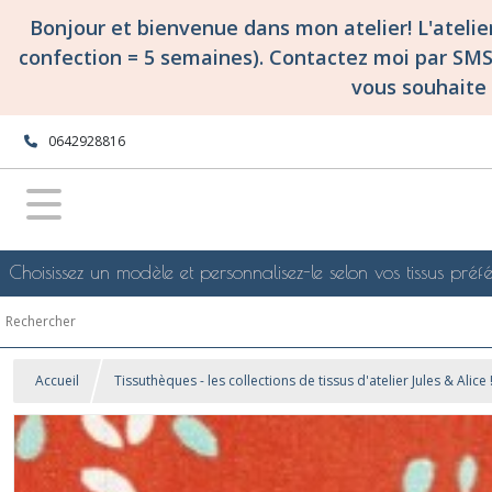
Bonjour et bienvenue dans mon atelier! L'ateli
confection = 5 semaines). Contactez moi par SM
vous souhaite 
0642928816
Choisissez un modèle et personnalisez-le selon vos tissus préfé
Accueil
Tissuthèques - les collections de tissus d'atelier Jules & Alice 