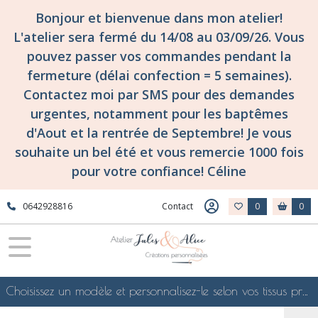
Bonjour et bienvenue dans mon atelier!
L'atelier sera fermé du 14/08 au 03/09/26. Vous
pouvez passer vos commandes pendant la
fermeture (délai confection = 5 semaines).
Contactez moi par SMS pour des demandes
urgentes, notamment pour les baptêmes
d'Aout et la rentrée de Septembre! Je vous
souhaite un bel été et vous remercie 1000 fois
pour votre confiance! Céline
0642928816
Contact
0
0
Choisissez un modèle et personnalisez-le selon vos tissus préférés de mes collections en ligne, je le confectionnerai selon vos souhaits