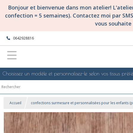
Bonjour et bienvenue dans mon atelier! L'ateli
confection = 5 semaines). Contactez moi par SM
vous souhaite 
0642928816
Choisissez un modèle et personnalisez-le selon vos tissus préfé
Accueil
confections surmesure et personnalisées pour les enfants (pet