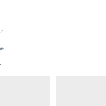
ur
ge.
r