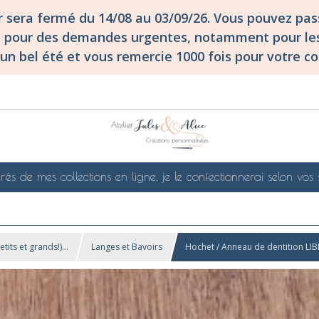
er sera fermé du 14/08 au 03/09/26. Vous pouvez p
S pour des demandes urgentes, notamment pour les
un bel été et vous remercie 1000 fois pour votre co
rés de mes collections en ligne, je le confectionnerai selon vos 
its et grands!)...
Langes et Bavoirs
Hochet / Anneau de dentition LI