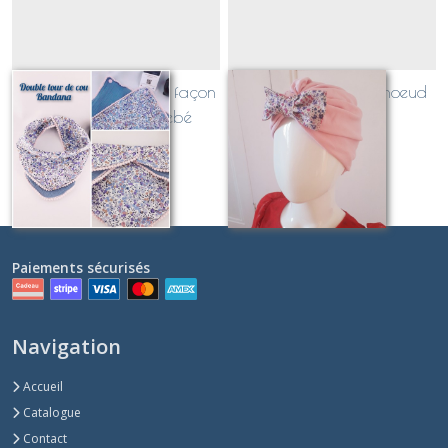
snood / Tour de cou façon
Bonnet turban avec noeud
bandana pour bébé
Liberty bébé
Sur demande
Sur demande
Paiements sécurisés
Navigation
Accueil
Catalogue
Contact