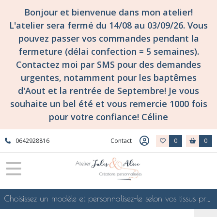
Bonjour et bienvenue dans mon atelier!
L'atelier sera fermé du 14/08 au 03/09/26. Vous
pouvez passer vos commandes pendant la
fermeture (délai confection = 5 semaines).
Contactez moi par SMS pour des demandes
urgentes, notamment pour les baptêmes
d'Aout et la rentrée de Septembre! Je vous
souhaite un bel été et vous remercie 1000 fois
pour votre confiance! Céline
0642928816
Contact
0
0
Choisissez un modèle et personnalisez-le selon vos tissus préférés de mes collections en ligne, je le confectionnerai selon vos souhaits