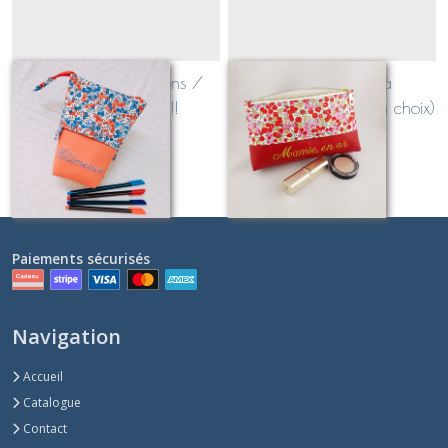
Trousse pot à crayons /
Trousse Juliette à
trousse magique!!
personnaliser (tissu au choix)
À partir de
30
€
À partir de
25
€
Paiements sécurisés
Navigation
Accueil
Catalogue
Contact