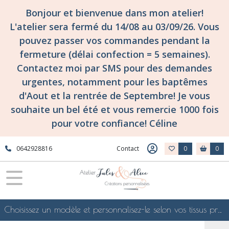
Bonjour et bienvenue dans mon atelier!
L'atelier sera fermé du 14/08 au 03/09/26. Vous
pouvez passer vos commandes pendant la
fermeture (délai confection = 5 semaines).
Contactez moi par SMS pour des demandes
urgentes, notamment pour les baptêmes
d'Aout et la rentrée de Septembre! Je vous
souhaite un bel été et vous remercie 1000 fois
pour votre confiance! Céline
0642928816
Contact
0
0
Choisissez un modèle et personnalisez-le selon vos tissus préférés de mes collections en ligne, je le confectionnerai selon vos souhaits