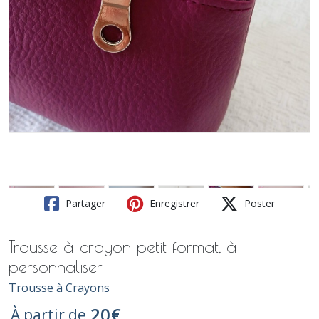
Partager
Enregistrer
Poster
Trousse à crayon petit format, à
personnaliser
Trousse à Crayons
20
€
À partir de