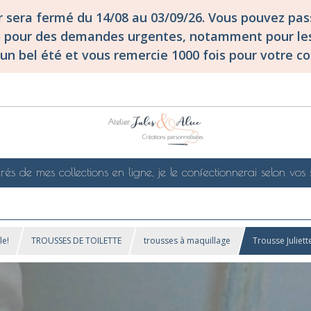
er sera fermé du 14/08 au 03/09/26. Vous pouvez p
S pour des demandes urgentes, notamment pour les
un bel été et vous remercie 1000 fois pour votre co
rés de mes collections en ligne, je le confectionnerai selon vos 
le!
TROUSSES DE TOILETTE
trousses à maquillage
Trousse Juliett