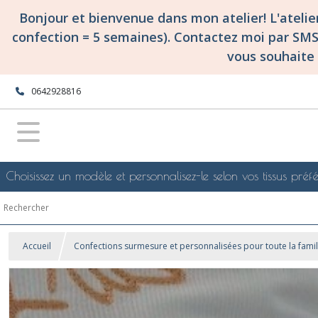
Bonjour et bienvenue dans mon atelier! L'ateli
confection = 5 semaines). Contactez moi par SM
vous souhaite 
0642928816
Choisissez un modèle et personnalisez-le selon vos tissus préfé
Accueil
Confections surmesure et personnalisées pour toute la famil