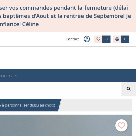
asser vos commandes pendant la fermeture (délai
 baptêmes d'Aout et la rentrée de Septembre! Je
nfiance! Céline
Contact
0
0
souhaits
e à personnaliser (tissu au choix)