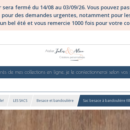
er sera fermé du 14/08 au 03/09/26. Vous pouvez p
S pour des demandes urgentes, notamment pour les
un bel été et vous remercie 1000 fois pour votre co
rés de mes collections en ligne, je le confectionnerai selon vos 
le!
LES SACS
Besace et bandoulière
Sac besace à bandoulière fill