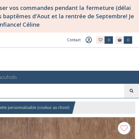
asser vos commandes pendant la fermeture (délai
 baptêmes d'Aout et la rentrée de Septembre! Je
nfiance! Céline
Contact
0
0
souhaits
ette personnalisable (couleur au choix!)