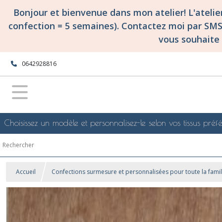
Bonjour et bienvenue dans mon atelier! L'ateli
confection = 5 semaines). Contactez moi par SM
vous souhaite 
0642928816
Choisissez un modèle et personnalisez-le selon vos tissus préfé
Accueil
Confections surmesure et personnalisées pour toute la famil