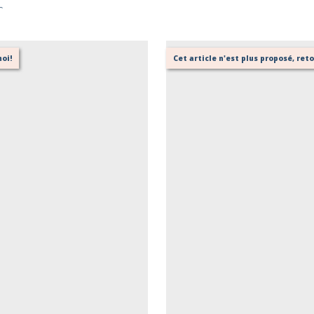
r
oi!
Cet article n'est plus proposé, re