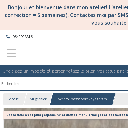
Bonjour et bienvenue dans mon atelier! L'ateli
confection = 5 semaines). Contactez moi par SM
vous souhaite 
0642928816
Choisissez un modèle et personnalisez-le selon vos tissus préfé
Accueil
Au grenier
Pochette passeport voyage simili
Cet article n'est plus proposé, retournez au menu principal ou contactez m