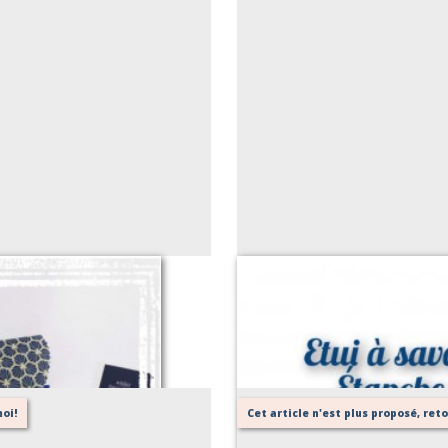
e
oi!
Cet article n'est plus proposé, re