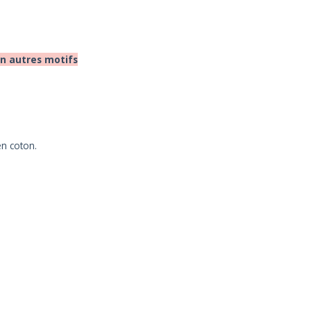
on autres motifs
en coton.