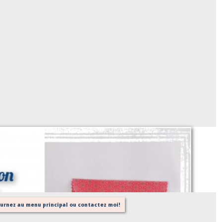
Etui / pochette à savon
Sur demande
tournez au menu principal ou contactez moi!