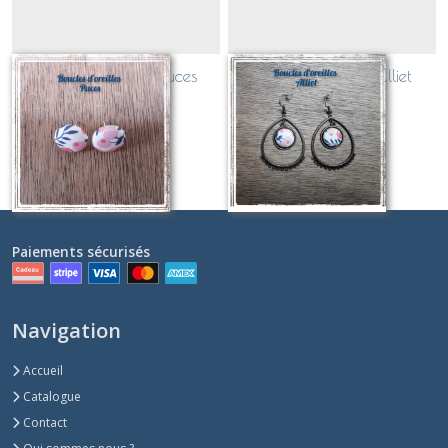
Boucles d'oreilles puces
Boucles d'oreilles Alliet
Liberty
Liberty
Sur demande
Sur demande
Paiements sécurisés
Navigation
Accueil
Catalogue
Contact