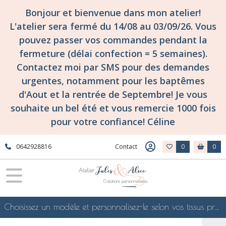
Bonjour et bienvenue dans mon atelier!
L'atelier sera fermé du 14/08 au 03/09/26. Vous
pouvez passer vos commandes pendant la
fermeture (délai confection = 5 semaines).
Contactez moi par SMS pour des demandes
urgentes, notamment pour les baptêmes
d'Aout et la rentrée de Septembre! Je vous
souhaite un bel été et vous remercie 1000 fois
pour votre confiance! Céline
0642928816
Contact
0
0
Choisissez un modèle et personnalisez-le selon vos tissus préférés de mes collections en ligne, je le confectionnerai selon vos souhaits