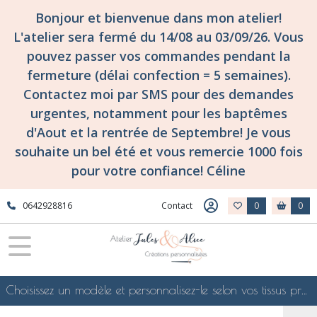
Bonjour et bienvenue dans mon atelier!
L'atelier sera fermé du 14/08 au 03/09/26. Vous
pouvez passer vos commandes pendant la
fermeture (délai confection = 5 semaines).
Contactez moi par SMS pour des demandes
urgentes, notamment pour les baptêmes
d'Aout et la rentrée de Septembre! Je vous
souhaite un bel été et vous remercie 1000 fois
pour votre confiance! Céline
0642928816
Contact
0
0
Choisissez un modèle et personnalisez-le selon vos tissus préférés de mes collections en ligne, je le confectionnerai selon vos souhaits