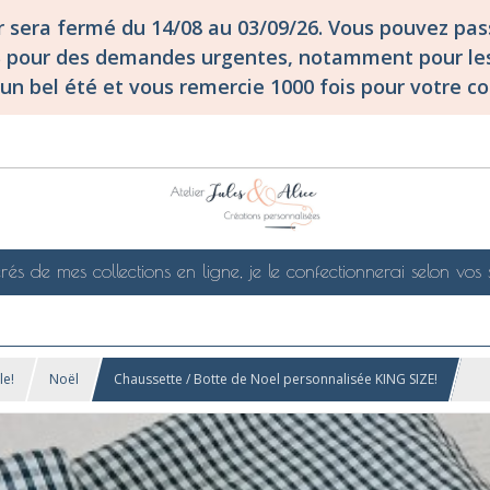
er sera fermé du 14/08 au 03/09/26. Vous pouvez p
S pour des demandes urgentes, notamment pour les
un bel été et vous remercie 1000 fois pour votre co
rés de mes collections en ligne, je le confectionnerai selon vos 
le!
Noël
Chaussette / Botte de Noel personnalisée KING SIZE!