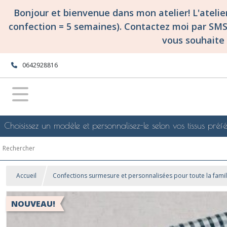
Bonjour et bienvenue dans mon atelier! L'ateli
confection = 5 semaines). Contactez moi par SM
vous souhaite 
0642928816
Choisissez un modèle et personnalisez-le selon vos tissus préfé
Accueil
Confections surmesure et personnalisées pour toute la famil
NOUVEAU!