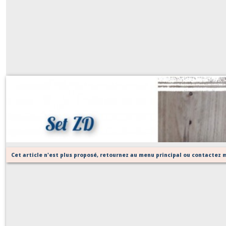
Set ZD (Eponge et essuie tout)
Sur demande
Cet article n'est plus proposé, retournez au menu principal ou contactez m