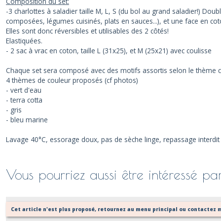
Composition du set:
-3 charlottes à saladier taille M, L, S (du bol au grand saladier!) D
composées, légumes cuisinés, plats en sauces...), et une face en coto
Elles sont donc réversibles et utilisables des 2 côtés!
Elastiquées.
- 2 sac à vrac en coton, taille L (31x25), et M (25x21) avec coulisse
Chaque set sera composé avec des motifs assortis selon le thème c
4 thèmes de couleur proposés (cf photos)
- vert d'eau
- terra cotta
- gris
- bleu marine
Lavage 40°C, essorage doux, pas de sèche linge, repassage interdit p
Vous pourriez aussi être intéressé pa
Cet article n'est plus proposé, retournez au menu principal ou contactez m