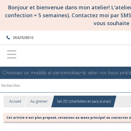
Bonjour et bienvenue dans mon atelier! L'ateli
confection = 5 semaines). Contactez moi par SM
vous souhaite 
0642928816
Choisissez un modèle et personnalisez-le selon vos tissus préfé
Accueil
Au grenier
Set ZD (charlottes et sacs à vrac)
Cet article n'est plus proposé, retournez au menu principal ou contactez m