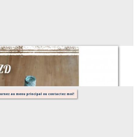
 ZD (Eponge, charlotte et essuie tout)
Sur demande
tournez au menu principal ou contactez moi!