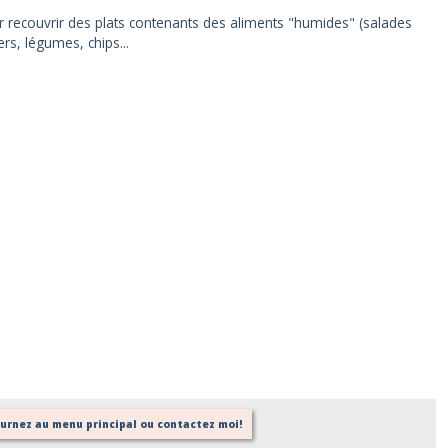
our recouvrir des plats contenants des aliments "humides" (salades
rs, légumes, chips...
tournez au menu principal ou contactez moi!