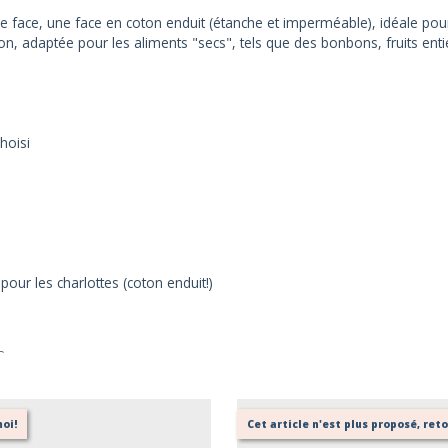
ouble face, une face en coton enduit (étanche et imperméable), idéale p
n, adaptée pour les aliments "secs", tels que des bonbons, fruits entie
hoisi
our les charlottes (coton enduit!)
r
oi!
Cet article n'est plus proposé, re