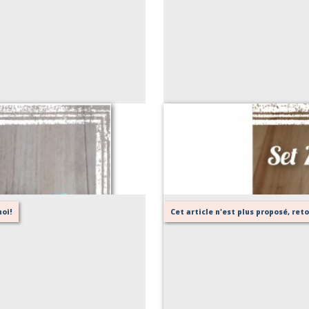
Set
oi!
Cet article n'est plus proposé, re