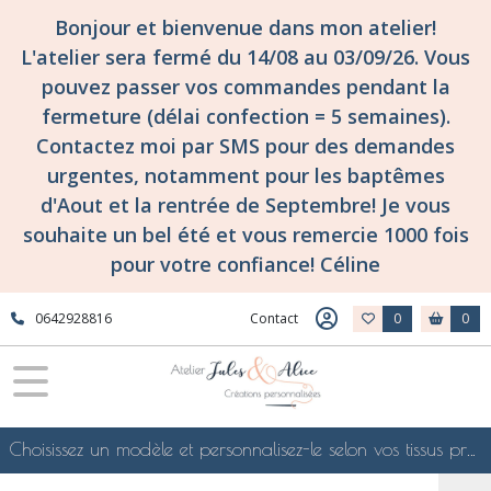
Bonjour et bienvenue dans mon atelier!
L'atelier sera fermé du 14/08 au 03/09/26. Vous
pouvez passer vos commandes pendant la
fermeture (délai confection = 5 semaines).
Contactez moi par SMS pour des demandes
urgentes, notamment pour les baptêmes
d'Aout et la rentrée de Septembre! Je vous
souhaite un bel été et vous remercie 1000 fois
pour votre confiance! Céline
0642928816
Contact
0
0
Choisissez un modèle et personnalisez-le selon vos tissus préférés de mes collections en ligne, je le confectionnerai selon vos souhaits