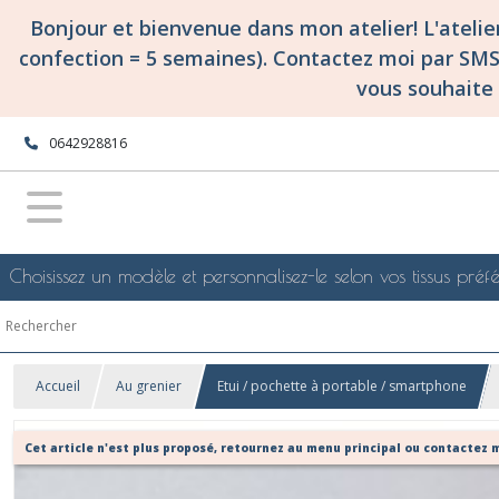
Bonjour et bienvenue dans mon atelier! L'ateli
confection = 5 semaines). Contactez moi par SM
vous souhaite 
0642928816
Choisissez un modèle et personnalisez-le selon vos tissus préfé
Accueil
Au grenier
Etui / pochette à portable / smartphone
Cet article n'est plus proposé, retournez au menu principal ou contactez m