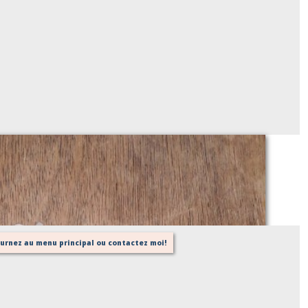
Nœud papillon en pointe LIBERTY
Sur demande
tournez au menu principal ou contactez moi!