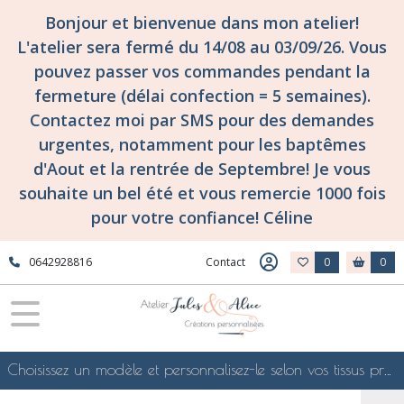
Bonjour et bienvenue dans mon atelier!
L'atelier sera fermé du 14/08 au 03/09/26. Vous
pouvez passer vos commandes pendant la
fermeture (délai confection = 5 semaines).
Contactez moi par SMS pour des demandes
urgentes, notamment pour les baptêmes
d'Aout et la rentrée de Septembre! Je vous
souhaite un bel été et vous remercie 1000 fois
pour votre confiance! Céline
0642928816
Contact
0
0
Choisissez un modèle et personnalisez-le selon vos tissus préférés de mes collections en ligne, je le confectionnerai selon vos souhaits