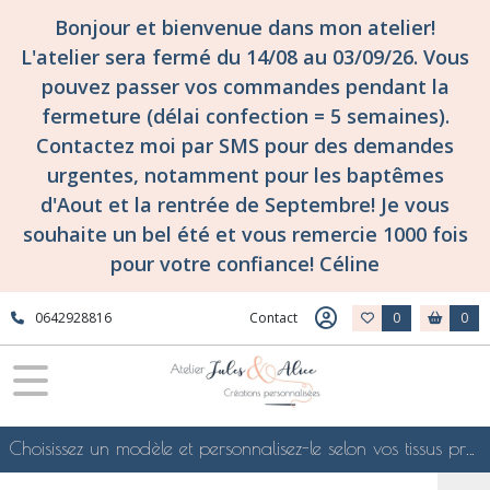
Bonjour et bienvenue dans mon atelier!
L'atelier sera fermé du 14/08 au 03/09/26. Vous
pouvez passer vos commandes pendant la
fermeture (délai confection = 5 semaines).
Contactez moi par SMS pour des demandes
urgentes, notamment pour les baptêmes
d'Aout et la rentrée de Septembre! Je vous
souhaite un bel été et vous remercie 1000 fois
pour votre confiance! Céline
0642928816
Contact
0
0
Choisissez un modèle et personnalisez-le selon vos tissus préférés de mes collections en ligne, je le confectionnerai selon vos souhaits