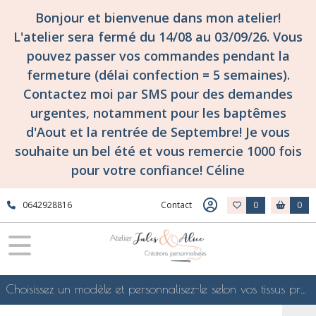
Bonjour et bienvenue dans mon atelier!
L'atelier sera fermé du 14/08 au 03/09/26. Vous
pouvez passer vos commandes pendant la
fermeture (délai confection = 5 semaines).
Contactez moi par SMS pour des demandes
urgentes, notamment pour les baptêmes
d'Aout et la rentrée de Septembre! Je vous
souhaite un bel été et vous remercie 1000 fois
pour votre confiance! Céline
0642928816
Contact
0
0
Choisissez un modèle et personnalisez-le selon vos tissus préférés de mes collections en ligne, je le confectionnerai selon vos souhaits