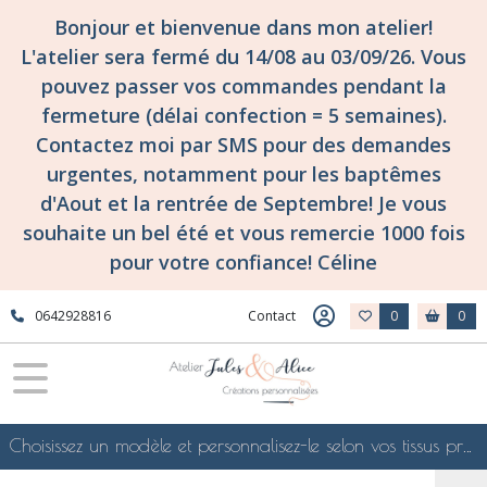
Bonjour et bienvenue dans mon atelier!
L'atelier sera fermé du 14/08 au 03/09/26. Vous
pouvez passer vos commandes pendant la
fermeture (délai confection = 5 semaines).
Contactez moi par SMS pour des demandes
urgentes, notamment pour les baptêmes
d'Aout et la rentrée de Septembre! Je vous
souhaite un bel été et vous remercie 1000 fois
pour votre confiance! Céline
0642928816
Contact
0
0
Choisissez un modèle et personnalisez-le selon vos tissus préférés de mes collections en ligne, je le confectionnerai selon vos souhaits