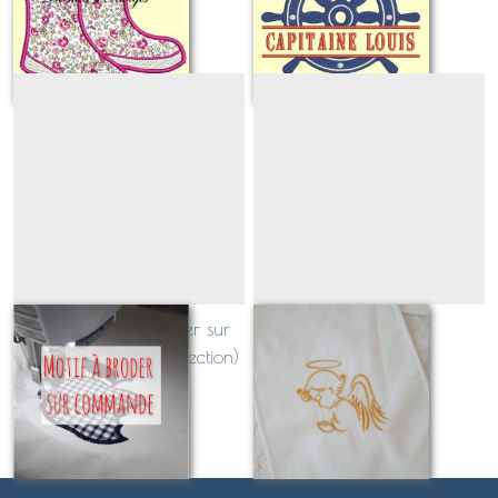
Sur demande
Sur demande
option motif à broder sur
angelot
commande (hors collection)
À partir de
3
€
Sur demande