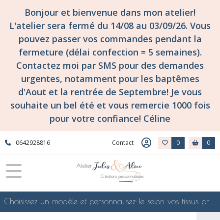
Bonjour et bienvenue dans mon atelier!
L'atelier sera fermé du 14/08 au 03/09/26. Vous
pouvez passer vos commandes pendant la
fermeture (délai confection = 5 semaines).
Contactez moi par SMS pour des demandes
urgentes, notamment pour les baptêmes
d'Aout et la rentrée de Septembre! Je vous
souhaite un bel été et vous remercie 1000 fois
pour votre confiance! Céline
0642928816
Contact
0
0
Choisissez un modèle et personnalisez-le selon vos tissus préférés de mes collections en ligne, je le confectionnerai selon vos souhaits