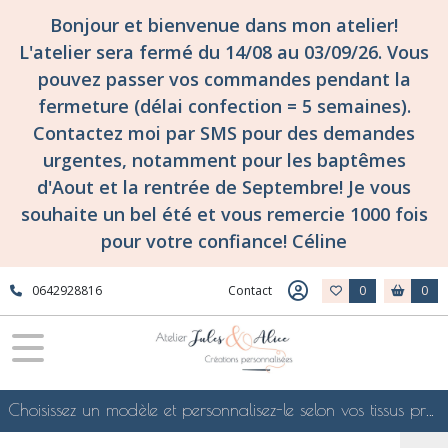
Bonjour et bienvenue dans mon atelier!
L'atelier sera fermé du 14/08 au 03/09/26. Vous
pouvez passer vos commandes pendant la
fermeture (délai confection = 5 semaines).
Contactez moi par SMS pour des demandes
urgentes, notamment pour les baptêmes
d'Aout et la rentrée de Septembre! Je vous
souhaite un bel été et vous remercie 1000 fois
pour votre confiance! Céline
0642928816
Contact
0
0
Choisissez un modèle et personnalisez-le selon vos tissus préférés de mes collections en ligne, je le confectionnerai selon vos souhaits