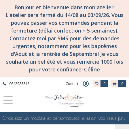
Bonjour et bienvenue dans mon atelier!
L'atelier sera fermé du 14/08 au 03/09/26. Vous
pouvez passer vos commandes pendant la
fermeture (délai confection = 5 semaines).
Contactez moi par SMS pour des demandes
urgentes, notamment pour les baptêmes
d'Aout et la rentrée de Septembre! Je vous
souhaite un bel été et vous remercie 1000 fois
pour votre confiance! Céline
0642928816
Contact
0
0
Choisissez un modèle et personnalisez-le selon vos tissus préférés de mes collections en ligne, je le confectionnerai selon vos souhaits