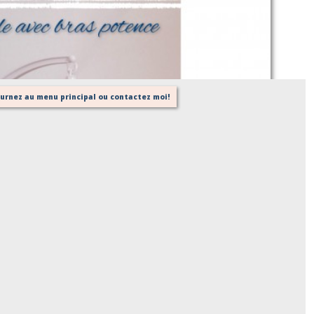
Mobile avec potence
Sur demande
tournez au menu principal ou contactez moi!