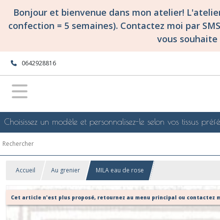
Bonjour et bienvenue dans mon atelier! L'ateli
confection = 5 semaines). Contactez moi par SM
vous souhaite 
0642928816
Choisissez un modèle et personnalisez-le selon vos tissus préfé
Accueil
Au grenier
MILA eau de rose
Cet article n'est plus proposé, retournez au menu principal ou contactez m