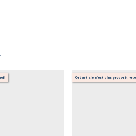
r
oi!
Cet article n'est plus proposé, re