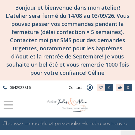
Bonjour et bienvenue dans mon atelier!
L'atelier sera fermé du 14/08 au 03/09/26. Vous
pouvez passer vos commandes pendant la
fermeture (délai confection = 5 semaines).
Contactez moi par SMS pour des demandes
urgentes, notamment pour les baptêmes
d'Aout et la rentrée de Septembre! Je vous
souhaite un bel été et vous remercie 1000 fois
pour votre confiance! Céline
0642928816
Contact
0
0
Choisissez un modèle et personnalisez-le selon vos tissus préférés de mes collections en ligne, je le confectionnerai selon vos souhaits