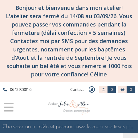
Bonjour et bienvenue dans mon atelier!
L'atelier sera fermé du 14/08 au 03/09/26. Vous
pouvez passer vos commandes pendant la
fermeture (délai confection = 5 semaines).
Contactez moi par SMS pour des demandes
urgentes, notamment pour les baptêmes
d'Aout et la rentrée de Septembre! Je vous
souhaite un bel été et vous remercie 1000 fois
pour votre confiance! Céline
0642928816
Contact
0
0
Choisissez un modèle et personnalisez-le selon vos tissus préférés de mes collections en ligne, je le confectionnerai selon vos souhaits