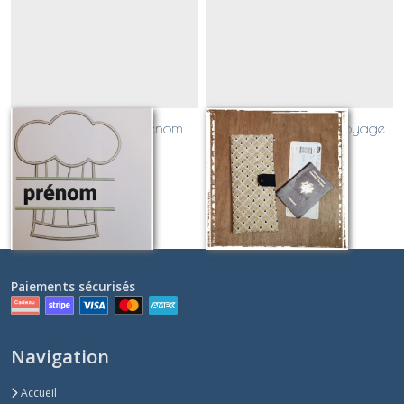
Toque de chef + prénom
Pochette passeport voyage
tout tissu
Sur demande
Sur demande
Paiements sécurisés
Navigation
Accueil