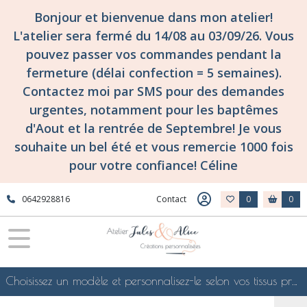
Bonjour et bienvenue dans mon atelier!
L'atelier sera fermé du 14/08 au 03/09/26. Vous
pouvez passer vos commandes pendant la
fermeture (délai confection = 5 semaines).
Contactez moi par SMS pour des demandes
urgentes, notamment pour les baptêmes
d'Aout et la rentrée de Septembre! Je vous
souhaite un bel été et vous remercie 1000 fois
pour votre confiance! Céline
0642928816
Contact
0
0
Choisissez un modèle et personnalisez-le selon vos tissus préférés de mes collections en ligne, je le confectionnerai selon vos souhaits