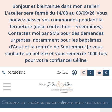
Bonjour et bienvenue dans mon atelier!
L'atelier sera fermé du 14/08 au 03/09/26. Vous
pouvez passer vos commandes pendant la
fermeture (délai confection = 5 semaines).
Contactez moi par SMS pour des demandes
urgentes, notamment pour les baptêmes
d'Aout et la rentrée de Septembre! Je vous
souhaite un bel été et vous remercie 1000 fois
pour votre confiance! Céline
0642928816
Contact
0
0
Choisissez un modèle et personnalisez-le selon vos tissus préférés de mes collections en ligne, je le confectionnerai selon vos souhaits