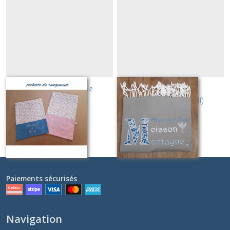
Pochette zippée de
Fouta "Mots"
rangement
(personnalisable!!)
Sur demande
Sur demande
Paiements sécurisés
Navigation