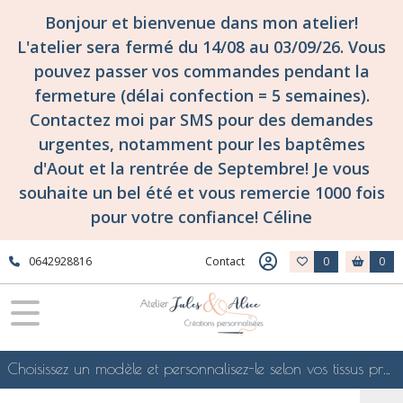
Bonjour et bienvenue dans mon atelier!
L'atelier sera fermé du 14/08 au 03/09/26. Vous
pouvez passer vos commandes pendant la
fermeture (délai confection = 5 semaines).
Contactez moi par SMS pour des demandes
urgentes, notamment pour les baptêmes
d'Aout et la rentrée de Septembre! Je vous
souhaite un bel été et vous remercie 1000 fois
pour votre confiance! Céline
0642928816
Contact
0
0
Choisissez un modèle et personnalisez-le selon vos tissus préférés de mes collections en ligne, je le confectionnerai selon vos souhaits