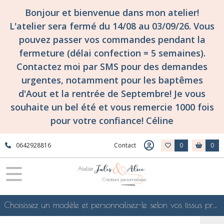
Bonjour et bienvenue dans mon atelier!
L'atelier sera fermé du 14/08 au 03/09/26. Vous
pouvez passer vos commandes pendant la
fermeture (délai confection = 5 semaines).
Contactez moi par SMS pour des demandes
urgentes, notamment pour les baptêmes
d'Aout et la rentrée de Septembre! Je vous
souhaite un bel été et vous remercie 1000 fois
pour votre confiance! Céline
0642928816
Contact
0
0
Choisissez un modèle et personnalisez-le selon vos tissus préférés de mes collections en ligne, je le confectionnerai selon vos souhaits