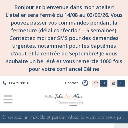
Bonjour et bienvenue dans mon atelier!
L'atelier sera fermé du 14/08 au 03/09/26. Vous
pouvez passer vos commandes pendant la
fermeture (délai confection = 5 semaines).
Contactez moi par SMS pour des demandes
urgentes, notamment pour les baptêmes
d'Aout et la rentrée de Septembre! Je vous
souhaite un bel été et vous remercie 1000 fois
pour votre confiance! Céline
0642928816
Contact
0
0
Choisissez un modèle et personnalisez-le selon vos tissus préférés de mes collections en ligne, je le confectionnerai selon vos souhaits