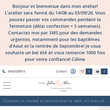
Bonjour et bienvenue dans mon atelier!
L'atelier sera fermé du 14/08 au 03/09/26. Vous
pouvez passer vos commandes pendant la
fermeture (délai confection = 5 semaines).
Contactez moi par SMS pour des demandes
urgentes, notamment pour les baptêmes
d'Aout et la rentrée de Septembre! Je vous
souhaite un bel été et vous remercie 1000 fois
pour votre confiance! Céline
0642928816
Contact
0
0
Choisissez un modèle et personnalisez-le selon vos tissus préférés de mes collections en ligne, je le confectionnerai selon vos souhaits