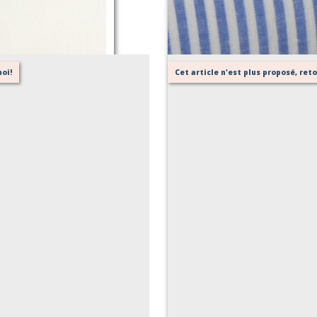
oi!
Cet article n'est plus proposé, re