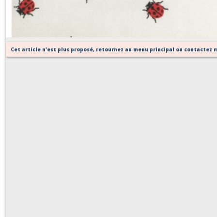
Sur demande
Cet article n'est plus proposé, retournez au menu principal ou contactez m