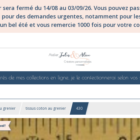
er sera fermé du 14/08 au 03/09/26. Vous pouvez p
S pour des demandes urgentes, notamment pour les
un bel été et vous remercie 1000 fois pour votre co
rés de mes collections en ligne, je le confectionnerai selon vos 
u grenier
tissus coton au grenier
430
oi!