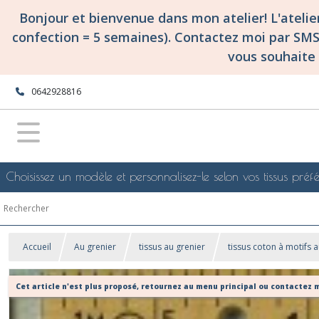
Bonjour et bienvenue dans mon atelier! L'ateli
confection = 5 semaines). Contactez moi par SM
vous souhaite 
0642928816
Choisissez un modèle et personnalisez-le selon vos tissus préfé
Accueil
Au grenier
tissus au grenier
tissus coton à motifs a
Cet article n'est plus proposé, retournez au menu principal ou contactez m