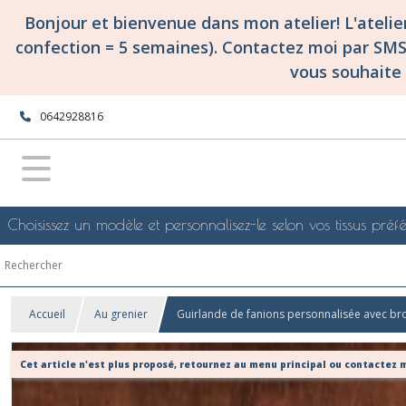
Bonjour et bienvenue dans mon atelier! L'ateli
confection = 5 semaines). Contactez moi par SM
vous souhaite 
0642928816
Choisissez un modèle et personnalisez-le selon vos tissus préfé
Accueil
Au grenier
Guirlande de fanions personnalisée avec br
Cet article n'est plus proposé, retournez au menu principal ou contactez m