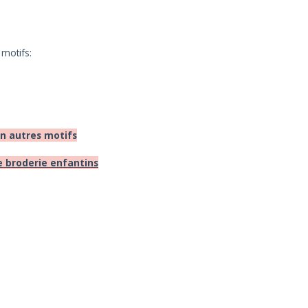
 motifs:
on autres motifs
e broderie enfantins