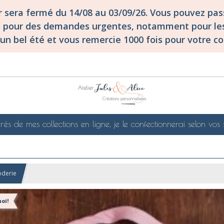
er sera fermé du 14/08 au 03/09/26. Vous pouvez p
S pour des demandes urgentes, notamment pour les
un bel été et vous remercie 1000 fois pour votre co
rés de mes collections en ligne, je le confectionnerai selon vos 
oderie
oi!